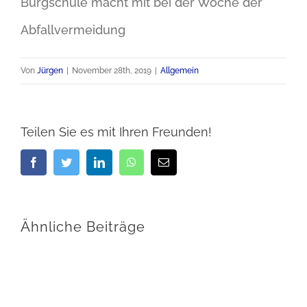
Burgschule macht mit bei der Woche der
Abfallvermeidung
Von
Jürgen
|
November 28th, 2019
|
Allgemein
Teilen Sie es mit Ihren Freunden!
Facebook
Twitter
LinkedIn
WhatsApp
E-
Mail
Ähnliche Beiträge